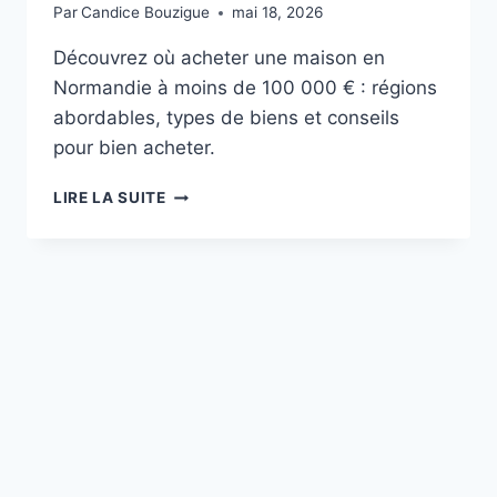
Par
Candice Bouzigue
mai 18, 2026
Découvrez où acheter une maison en
Normandie à moins de 100 000 € : régions
abordables, types de biens et conseils
pour bien acheter.
MAISON
LIRE LA SUITE
EN
MORMANDIE
MOINS
DE
100
000
EUROS
:
LES
BONS
PLANS
DU
WEB