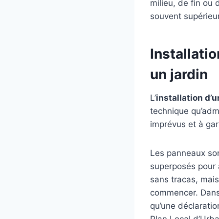
milieu, de fin ou 
souvent supérieu
Installati
un jardin
L’
installation d’
technique qu’admi
imprévus et à gar
Les panneaux son
superposés pour a
sans tracas, mais 
commencer. Dans 
qu’une déclaratio
Plan Local d’Urb