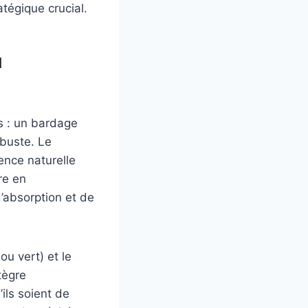
tégique crucial.
u
s : un bardage
obuste. Le
ence naturelle
re en
’absorption et de
ou vert) et le
tègre
ils soient de