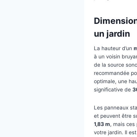
Dimensions
un jardin
La hauteur d’un
m
à un voisin bruya
de la source sono
recommandée pour
optimale, une ha
significative de
3
Les panneaux sta
et peuvent être s
1,83 m
, mais ces
votre jardin. Il e