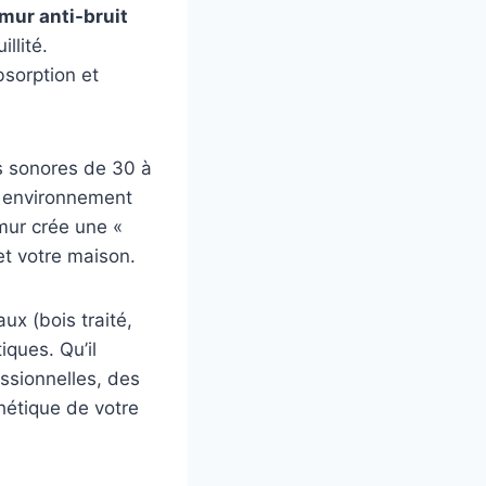
mur anti-bruit
llité.
bsorption et
es sonores de 30 à
n environnement
 mur crée une «
et votre maison.
ux (bois traité,
iques. Qu’il
essionnelles, des
thétique de votre