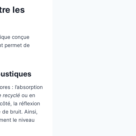
re les
stique conçue
nt permet de
oustiques
res : l’absorption
 recyclé
ou en
côté, la réflexion
de bruit. Ainsi,
ement le niveau