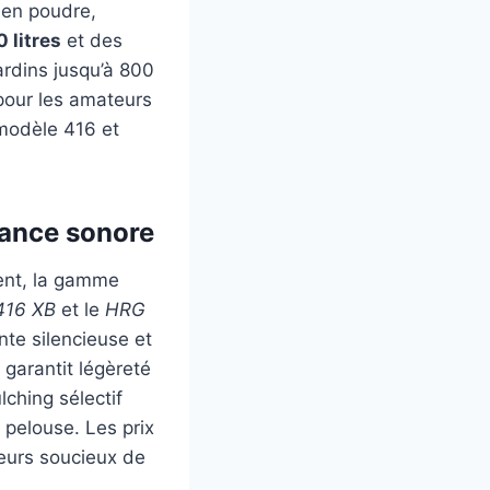
 en poudre,
0 litres
et des
ardins jusqu’à 800
 pour les amateurs
modèle 416 et
sance sonore
ent, la gamme
416 XB
et le
HRG
nte silencieuse et
 garantit légèreté
ching sélectif
 pelouse. Les prix
ateurs soucieux de