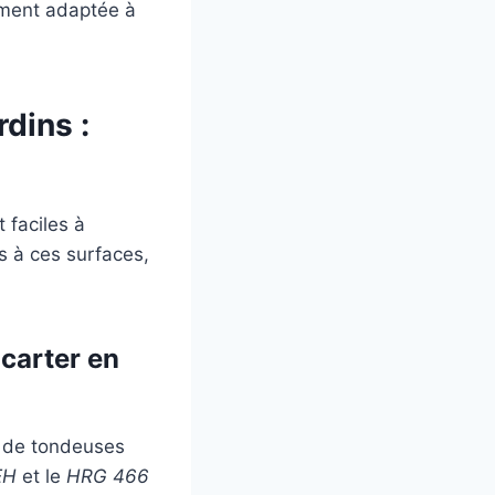
ement adaptée à
dins :
 faciles à
 à ces surfaces,
carter en
e de tondeuses
EH
et le
HRG 466