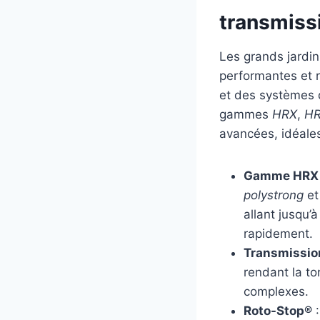
transmiss
Les grands jardin
performantes et 
et des systèmes d
gammes
HRX
,
H
avancées, idéales
Gamme HRX
polystrong
e
allant jusqu’
rapidement.
Transmissio
rendant la to
complexes.
Roto-Stop®
: