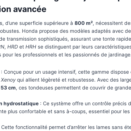
ion avancée
s, d’une superficie supérieure à
800 m²
, nécessitent d
robustes. Honda propose des modèles adaptés avec des
e transmission sophistiqués, assurant une tonte rapide 
RN
,
HRD
et
HRH
se distinguent par leurs caractéristique
 pour les professionnels et les passionnés de jardinage
: Conçue pour un usage intensif, cette gamme dispose 
t
Xenoy
qui allient légèreté et robustesse. Avec des lar
à
53 cm
, ces tondeuses permettent de couvrir de grand
n hydrostatique
: Ce système offre un contrôle précis d
nte plus confortable et sans à-coups, essentiel pour les 
 Cette fonctionnalité permet d’arrêter les lames sans ét