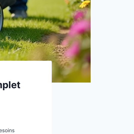
mplet
esoins