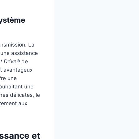
système
ansmission. La
t une assistance
t Drive®
de
nt avantageux
fre une
souhaitant une
es délicates, le
itement aux
issance et