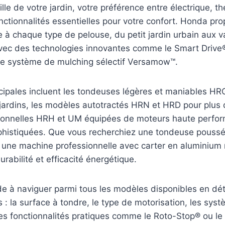
aille de votre jardin, votre préférence entre électrique, 
fonctionnalités essentielles pour votre confort. Honda 
 à chaque type de pelouse, du petit jardin urbain aux 
avec des technologies innovantes comme le Smart Drive®
 le système de mulching sélectif Versamow™.
ipales incluent les tondeuses légères et maniables HR
jardins, les modèles autotractés HRN et HRD pour plus d
sionnelles HRH et UM équipées de moteurs haute perfo
phistiquées. Que vous recherchiez une tondeuse pouss
u une machine professionnelle avec carter en aluminiu
durabilité et efficacité énergétique.
e à naviguer parmi tous les modèles disponibles en déta
s : la surface à tondre, le type de motorisation, les sys
les fonctionnalités pratiques comme le Roto-Stop® ou l