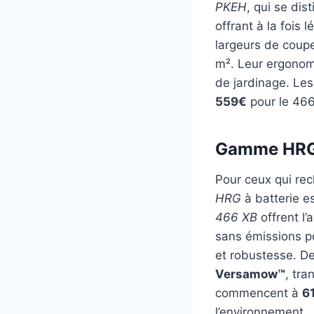
PKEH
, qui se dis
offrant à la fois
largeurs de coup
m². Leur ergonomie
de jardinage. Les 
559€
pour le 466,
Gamme HRG b
Pour ceux qui re
HRG
à batterie e
466 XB
offrent l’
sans émissions po
et robustesse. D
Versamow™
, tra
commencent à
6
l’environnement.