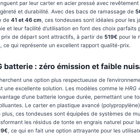
tinguent par leur carter en acier pressé avec revêtement
 légèreté et durabilité. Avec des bacs de ramassage de
5
e de
41 et 46 cm
, ces tondeuses sont idéales pour les j
 et leur facilité d’utilisation en font des choix parfaits
prix de départ sont attractifs, à partir de
519€
pour le 
 ce qui représente un excellent rapport qualité-prix.
atterie : zéro émission et faible nui
cherchent une option plus respectueuse de l’environnem
st une excellente solution. Les modèles comme le
HRG 
avantage d’une batterie longue durée, permettant une to
lluantes. Le carter en plastique avancé (polypropylène)
e plus, ces tondeuses sont équipées de systèmes de mul
nsformant les résidus de tonte en engrais naturel pour la
19€
, ce qui en fait une option attrayante pour les utilis