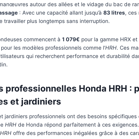
es manœuvres autour des allées et le vidage du bac de r
assage
: Avec une capacité allant jusqu’à
83 litres
, ces
 travailler plus longtemps sans interruption.
 tondeuses commencent à
1 079€
pour la gamme HRX et
pour les modèles professionnels comme l’
HRH
. Ces ma
utilisateurs qui recherchent performance et durabilité da
din.
 professionnelles Honda HRH : p
s et jardiniers
t jardiniers professionnels ont des besoins spécifiques
me
HRH
de Honda répond parfaitement à ces exigences
HRH
offre des performances inégalées grâce à des cara