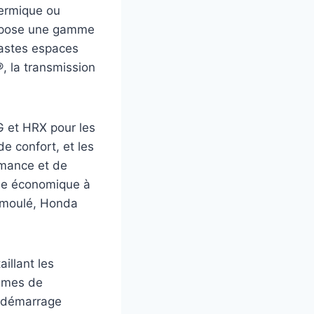
thermique ou
propose une gamme
vastes espaces
, la transmission
G et HRX pour les
e confort, et les
rmance et de
ée économique à
m moulé, Honda
illant les
tèmes de
e démarrage