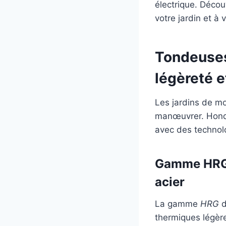
électrique. Déco
votre jardin et à 
Tondeuses
légèreté e
Les jardins de m
manœuvrer. Honda
avec des technolo
Gamme HRG :
acier
La gamme
HRG
d
thermiques légèr